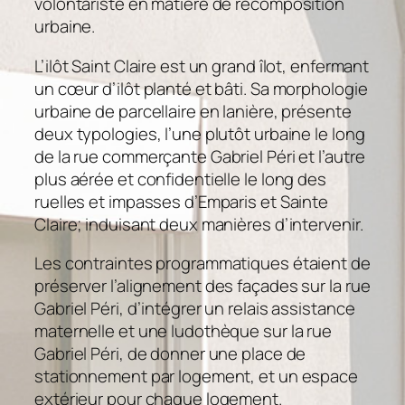
volontariste en matière de recomposition
urbaine.
L’ilôt Saint Claire est un grand îlot, enfermant
un cœur d’ilôt planté et bâti. Sa morphologie
urbaine de parcellaire en lanière, présente
deux typologies, l’une plutôt urbaine le long
de la rue commerçante Gabriel Péri et l’autre
plus aérée et confidentielle le long des
ruelles et impasses d’Emparis et Sainte
Claire; induisant deux manières d’intervenir.
Les contraintes programmatiques étaient de
préserver l’alignement des façades sur la rue
Gabriel Péri, d’intégrer un relais assistance
maternelle et une ludothèque sur la rue
Gabriel Péri, de donner une place de
stationnement par logement, et un espace
extérieur pour chaque logement.