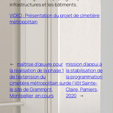
infrastructures et les bâtiments.
VIDEO : Présentation du projet de cimetière
métropolitain
←
maîtrise d’œuvre pour
mission d’appui à
la réalisation de la phase 1
la stabilisation de
de l’extension du
la programmation
cimetière métropolitain sur
de l’ilôt Sainte-
le site de Grammont,
Claire, Pamiers,
Montpellier, en cours
2020
→