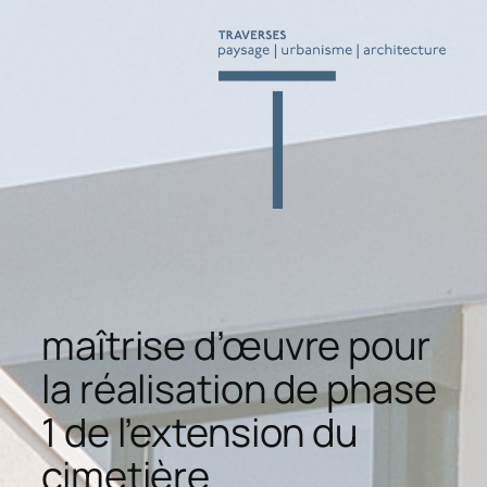
Aller
au
contenu
maîtrise d’œuvre pour
la réalisation de phase
1 de l’extension du
cimetière