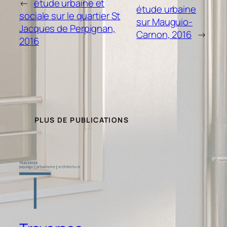
←
étude urbaine et
étude urbaine
sociale sur le quartier St
sur Mauguio-
Jacques de Perpignan,
Carnon, 2016
→
2016
PLUS DE PUBLICATIONS