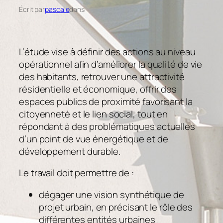
Écrit par
pascale
dans
L’étude vise à définir des actions au niveau
opérationnel afin d’améliorer la qualité de vie
des habitants, retrouver une attractivité
résidentielle et économique, offrir des
espaces publics de proximité favorisant la
citoyenneté et le lien social, tout en
répondant à des problématiques actuelles
d’un point de vue énergétique et de
développement durable.
Le travail doit permettre de :
dégager une vision synthétique de
projet urbain, en précisant le rôle des
différentes entités urbaines